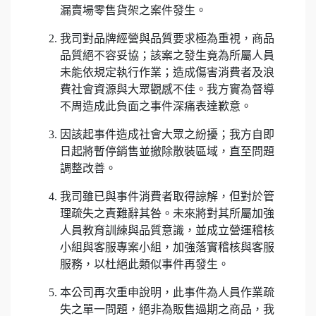
漏賣場零售貨架之案件發生。
我司對品牌經營與品質要求極為重視，商品
品質絕不容妥協；該案之發生竟為所屬人員
未能依規定執行作業；造成傷害消費者及浪
費社會資源與大眾觀感不佳。我方實為督導
不周造成此負面之事件深痛表達歉意。
因該起事件造成社會大眾之紛擾；我方自即
日起將暫停銷售並撤除散裝區域，直至問題
調整改善。
我司雖已與事件消費者取得諒解，但對於管
理疏失之責難辭其咎。未來將對其所屬加強
人員教育訓練與品質意識，並成立營運稽核
小組與客服專案小組，加強落實稽核與客服
服務，以杜絕此類似事件再發生。
本公司再次重申說明，此事件為人員作業疏
失之單一問題，絕非為販售過期之商品，我