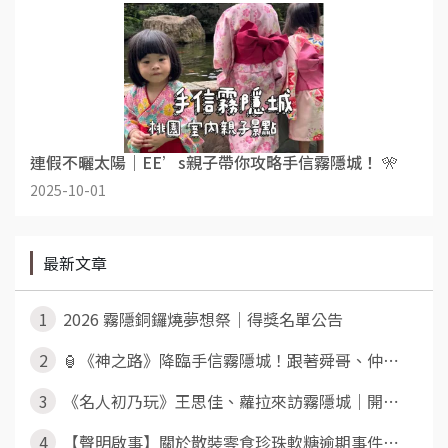
連假不曬太陽｜EE’s親子帶你攻略手信霧隱城！ 🎌
2025-10-01
最新文章
1
2026 霧隱銅鑼燒夢想祭｜得獎名單公告
2
🏮《神之路》降臨手信霧隱城！跟著舜哥、仲⋯
3
《名人初乃玩》王思佳、蘿拉來訪霧隱城｜開⋯
4
【聲明啟事】關於散裝零食珍珠軟糖逾期事件⋯