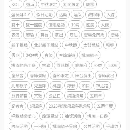
KOL
遊玩
中秋限定
期間限定
優惠
蛋黃酥DIY
假日活動
活動
連假
教師節
入館
雙十
雙十國慶
優惠活動
10月
國慶
太鼓
表演
體驗
舞台
演出
玩法
變裝免門票
變裝
親子景點
北部親子景點
中秋節
太鼓體驗
報導
假期
泡泡秀
春節
春節旅遊
桃園親子
桃園觀光工廠
林襄
梁赫群
總統府
公益
2026
童樂會
春節景點
春節限定
舞台演出
春節演出
北部親子
兒童節
桃園
錄影
節目
神之路
旅行節目
宗教
公益日
銅鑼燒祭
五周年
記者會
銅鑼燒
2026霧隱銅鑼燒夢想祭
五週年慶
把甜點變愛心
龍潭景點
抽獎活動
桃園一日遊
限時活動
一日遊
桃園親子景點
公益活動
手護你