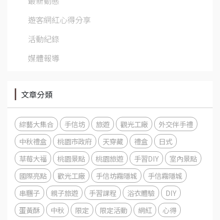
最新動態
遊客網紅心得分享
活動紀錄
媒體報導
文章分類
綜藝大集合
手信坊
旅遊
觀光工廠
外交伴手禮
中秋禮盒
桃園市政府
天穿藏
禮盒
日式
草莓大福
桃園景點
桃園旅遊
手習DIY
室內景點
國際亮點
歡光工廠
手信坊霧隱城
手信霧隱城
串糰子
親子旅遊
手習課程
浴衣體驗
DIY
蛋黃酥
中秋
限定
限定活動
網紅
心得