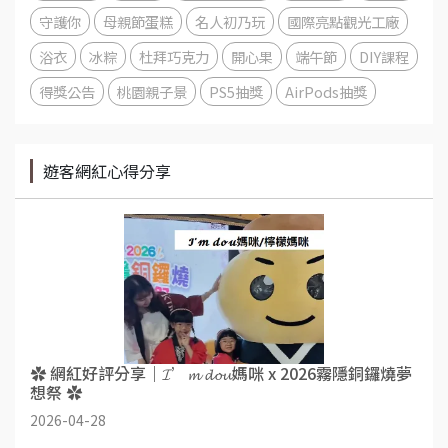
守護你
母親節蛋糕
名人初乃玩
國際亮點觀光工廠
浴衣
冰粽
杜拜巧克力
開心果
端午節
DIY課程
得獎公告
桃園親子景
PS5抽獎
AirPods抽獎
遊客網紅心得分享
✿ 網紅好評分享｜𝓘’𝓶 𝓭𝓸𝓾媽咪 x 2026霧隱銅鑼燒夢
想祭 ✿
2026-04-28