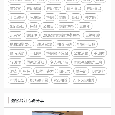
童樂會
春節景點
春節限定
舞台演出
春節演出
北部親子
兒童節
桃園
錄影
節目
神之路
旅行節目
宗教
公益日
銅鑼燒祭
五周年
記者會
銅鑼燒
2026霧隱銅鑼燒夢想祭
五週年慶
把甜點變愛心
龍潭景點
抽獎活動
桃園一日遊
限時活動
一日遊
桃園親子景點
公益活動
手護你
守護你
母親節蛋糕
名人初乃玩
國際亮點觀光工廠
浴衣
冰粽
杜拜巧克力
開心果
端午節
DIY課程
得獎公告
桃園親子景
PS5抽獎
AirPods抽獎
遊客網紅心得分享