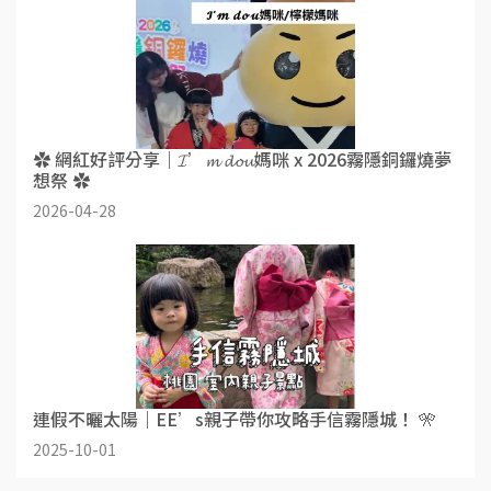
✿ 網紅好評分享｜𝓘’𝓶 𝓭𝓸𝓾媽咪 x 2026霧隱銅鑼燒夢
想祭 ✿
2026-04-28
連假不曬太陽｜EE’s親子帶你攻略手信霧隱城！ 🎌
2025-10-01