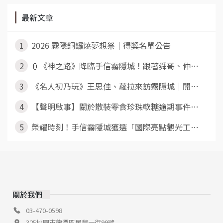
最新文章
1
2026 霧隱銅鑼燒夢想祭｜得獎名單公告
2
🏮《神之路》降臨手信霧隱城！跟著舜哥、仲⋯
3
《名人初乃玩》王思佳、蘿拉來訪霧隱城｜開⋯
4
【聲明啟事】關於散裝零食珍珠軟糖逾期事件⋯
5
榮耀時刻！手信霧隱城獲選「國際亮點觀光工⋯
關於我們
03-470-0598
325桃園市龍潭區民豐一街99號