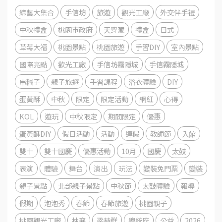
綜藝大集合
手信坊
旅遊
觀光工廠
外交伴手禮
中秋禮盒
桃園市政府
天穿藏
禮盒
日式
草莓大福
桃園景點
桃園旅遊
手習DIY
室內景點
國際亮點
歡光工廠
手信坊霧隱城
手信霧隱城
串糰子
親子旅遊
手習課程
浴衣體驗
DIY
蛋黃酥
中秋
限定
限定活動
網紅
心得
KOL
遊玩
中秋限定
期間限定
優惠
蛋黃酥DIY
假日活動
活動
連假
教師節
入館
雙十
雙十國慶
優惠活動
10月
國慶
太鼓
表演
體驗
舞台
演出
玩法
變裝免門票
變裝
親子景點
北部親子景點
中秋節
太鼓體驗
報導
假期
泡泡秀
春節
春節旅遊
桃園親子
桃園觀光工廠
林襄
梁赫群
總統府
公益
2026