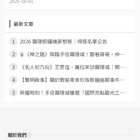
2025-10-01
最新文章
1
2026 霧隱銅鑼燒夢想祭｜得獎名單公告
2
🏮《神之路》降臨手信霧隱城！跟著舜哥、仲⋯
3
《名人初乃玩》王思佳、蘿拉來訪霧隱城｜開⋯
4
【聲明啟事】關於散裝零食珍珠軟糖逾期事件⋯
5
榮耀時刻！手信霧隱城獲選「國際亮點觀光工⋯
關於我們