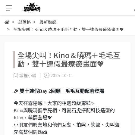
部落格
最新動態
全場尖叫！Kino＆曉瑪＋毛毛互動，雙十連假最療癒畫面💖
全場尖叫！Kino＆曉瑪＋毛毛互
動，雙十連假最療癒畫面💖
城裡小編
2025-10-11
🎉
雙十連假Day 2回顧｜毛毛互動超萌登場
今天在霧隱城，大家的相遇超級驚豔✨
Kino與曉瑪攜手亮相，可愛石虎搭配科技造型的
Kino，萌翻全場💖
小朋友們興奮地和他們互動、拍照，笑聲、尖叫聲
充滿整個園區📸