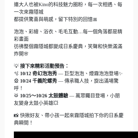
連大人也被Kino的科技魅力圈粉，每一次相遇、每
一次來霧隱城
都提供驚喜與萌感，留下特別的回憶🎀
泡泡、彩繪、浴衣、毛毛互動…每一個角落都是精
彩畫面
彷彿整個霧隱城都變成日系慶典，笑聲和快樂滿滿
炸開🌸
💡
接下來精彩活動預告：
🫧
10/12 奇幻泡泡秀
— 巨型泡泡、煙霧泡泡登場✨
🎡
10/24 千義陀螺秀
— 傳承職人技，旋出滿場驚
呼！
🥁
10/25～10/26 太鼓體驗
— 萬眾矚目登場，小朋
友變身太鼓小英雄💥
📸 快揪好友、帶小孩一起來霧隱城拍下你的日系慶
典瞬間！