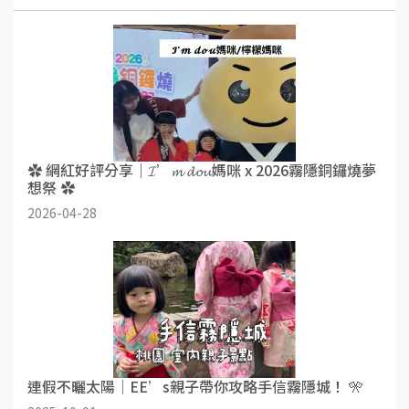
✿ 網紅好評分享｜𝓘’𝓶 𝓭𝓸𝓾媽咪 x 2026霧隱銅鑼燒夢
想祭 ✿
2026-04-28
連假不曬太陽｜EE’s親子帶你攻略手信霧隱城！ 🎌