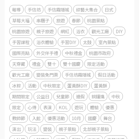
報導
手信坊
手信霧隱城
綜藝大集合
日式
草莓大福
串糰子
旅遊
春節
桃園景點
桃園旅遊
親子旅遊
網紅
浴衣
觀光工廠
DIY
手習課程
浴衣體驗
手習DIY
太鼓
室內景點
國際亮點
外交伴手禮
中秋禮盒
桃園市政府
天穿藏
禮盒
雙十
雙十國慶
限定活動
歡光工廠
變裝免門票
手信坊霧隱城
假日活動
冰粽
活動
中秋限定
蛋黃酥DIY
蛋黃酥
期間限定
公益日
兒童節
連假
銅鑼燒
中秋
限定
心得
表演
KOL
遊玩
體驗
優惠
教師節
入館
優惠活動
10月
國慶
舞台
演出
玩法
變裝
親子景點
北部親子景點