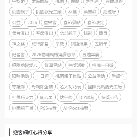
中秋節
太鼓體驗
桃園
假期
泡泡秀
春節旅遊
桃園親子
桃園觀光工廠
林襄
梁赫群
總統府
公益
2026
童樂會
春節景點
春節限定
舞台演出
春節演出
北部親子
錄影
節目
神之路
旅行節目
宗教
銅鑼燒祭
五周年
記者會
2026霧隱銅鑼燒夢想祭
五週年慶
把甜點變愛心
龍潭景點
抽獎活動
桃園一日遊
限時活動
一日遊
桃園親子景點
公益活動
手護你
守護你
母親節蛋糕
名人初乃玩
國際亮點觀光工廠
杜拜巧克力
開心果
端午節
DIY課程
得獎公告
桃園親子景
PS5抽獎
AirPods抽獎
遊客網紅心得分享