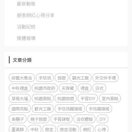
最新動態
遊客網紅心得分享
活動紀錄
媒體報導
文章分類
綜藝大集合
手信坊
旅遊
觀光工廠
外交伴手禮
中秋禮盒
桃園市政府
天穿藏
禮盒
日式
草莓大福
桃園景點
桃園旅遊
手習DIY
室內景點
國際亮點
歡光工廠
手信坊霧隱城
手信霧隱城
串糰子
親子旅遊
手習課程
浴衣體驗
DIY
蛋黃酥
中秋
限定
限定活動
網紅
心得