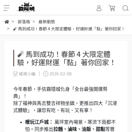
部落格
最新動態
🧨 馬到成功！春節 4 大限定體驗，好運財運「黏」著你回家！
🧨 馬到成功！春節 4 大限定體
驗，好運財運「黏」著你回家！
城裡小編
2026-02-08
今年春節，手信霧隱城化身「全台最強開運祭
典」！
除了福神與馬吉雙吉祥物坐鎮，更推出四大「沉浸
式體驗」，讓您有吃、有玩、又有拿！
暖玩江戶城：
萬坪室內場景，寒流下雨都不
怕。同步推出
拉麵、滷味、油飯、甜點
等豐