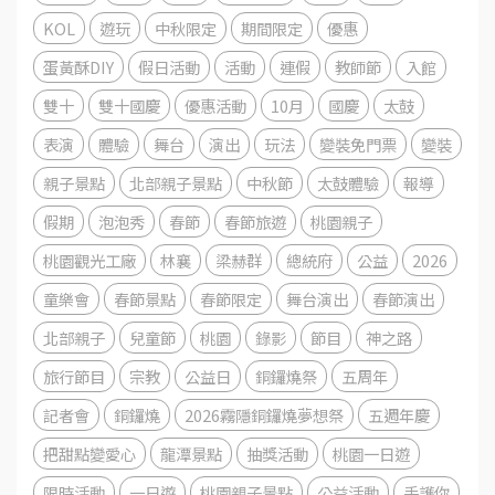
KOL
遊玩
中秋限定
期間限定
優惠
蛋黃酥DIY
假日活動
活動
連假
教師節
入館
雙十
雙十國慶
優惠活動
10月
國慶
太鼓
表演
體驗
舞台
演出
玩法
變裝免門票
變裝
親子景點
北部親子景點
中秋節
太鼓體驗
報導
假期
泡泡秀
春節
春節旅遊
桃園親子
桃園觀光工廠
林襄
梁赫群
總統府
公益
2026
童樂會
春節景點
春節限定
舞台演出
春節演出
北部親子
兒童節
桃園
錄影
節目
神之路
旅行節目
宗教
公益日
銅鑼燒祭
五周年
記者會
銅鑼燒
2026霧隱銅鑼燒夢想祭
五週年慶
把甜點變愛心
龍潭景點
抽獎活動
桃園一日遊
限時活動
一日遊
桃園親子景點
公益活動
手護你