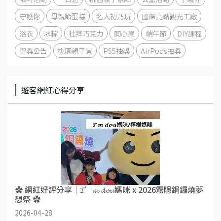
守護你
母親節蛋糕
名人初乃玩
國際亮點觀光工廠
浴衣
冰粽
杜拜巧克力
開心果
端午節
DIY課程
得獎公告
桃園親子景
PS5抽獎
AirPods抽獎
遊客網紅心得分享
✿ 網紅好評分享｜𝓘’𝓶 𝓭𝓸𝓾媽咪 x 2026霧隱銅鑼燒夢
想祭 ✿
2026-04-28