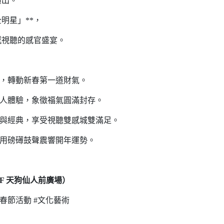
演出。
明星」**，
撼視聽的感官盛宴。
，轉動新春第一道財氣。
人體驗，象徵福氣圓滿封存。
與經典，享受視聽雙感城雙滿足。
用磅礡鼓聲震響開年運勢。
F 天狗仙人前廣場）
26春節活動 #文化藝術