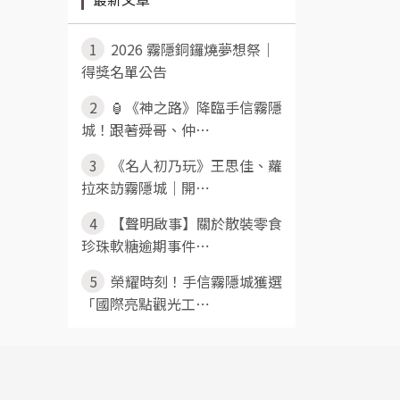
1
2026 霧隱銅鑼燒夢想祭｜
得獎名單公告
2
🏮《神之路》降臨手信霧隱
城！跟著舜哥、仲⋯
3
《名人初乃玩》王思佳、蘿
拉來訪霧隱城｜開⋯
4
【聲明啟事】關於散裝零食
珍珠軟糖逾期事件⋯
5
榮耀時刻！手信霧隱城獲選
「國際亮點觀光工⋯