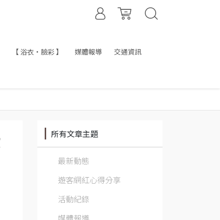
【 浴衣・臉彩 】
媒體報導
交通資訊
所有文章主題
演
最新動態
遊客網紅心得分享
活動紀錄
媒體報導