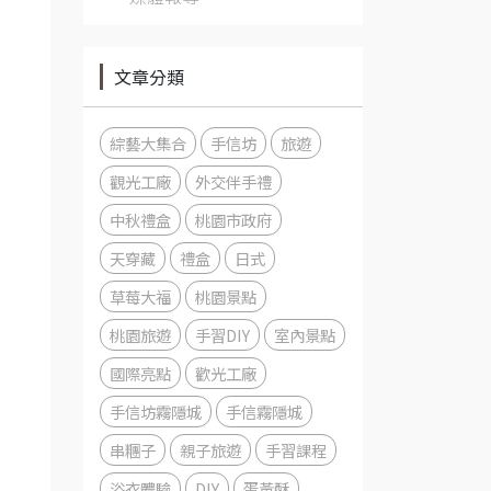
文章分類
綜藝大集合
手信坊
旅遊
觀光工廠
外交伴手禮
中秋禮盒
桃園市政府
天穿藏
禮盒
日式
草莓大福
桃園景點
桃園旅遊
手習DIY
室內景點
國際亮點
歡光工廠
手信坊霧隱城
手信霧隱城
串糰子
親子旅遊
手習課程
浴衣體驗
DIY
蛋黃酥