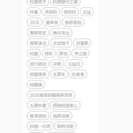
桃園親子
桃園觀光工廠
林襄
梁赫群
總統府
公益
2026
童樂會
春節景點
春節限定
舞台演出
春節演出
北部親子
兒童節
桃園
錄影
節目
神之路
旅行節目
宗教
公益日
銅鑼燒祭
五周年
記者會
銅鑼燒
2026霧隱銅鑼燒夢想祭
五週年慶
把甜點變愛心
龍潭景點
抽獎活動
桃園一日遊
限時活動