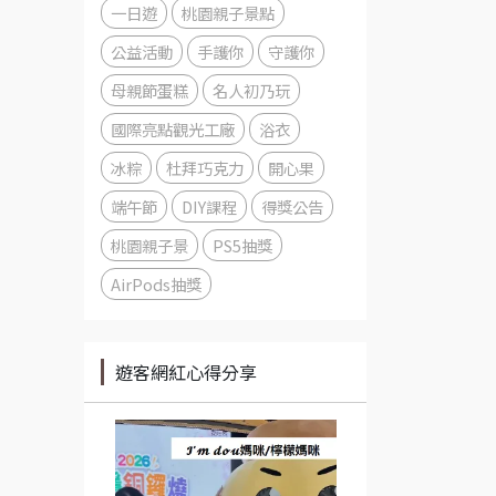
一日遊
桃園親子景點
公益活動
手護你
守護你
母親節蛋糕
名人初乃玩
國際亮點觀光工廠
浴衣
冰粽
杜拜巧克力
開心果
端午節
DIY課程
得獎公告
桃園親子景
PS5抽獎
AirPods抽獎
遊客網紅心得分享