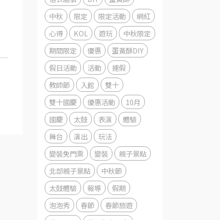
中秋
限定
限定活動
網紅
心得
KOL
遊玩
中秋限定
期間限定
優惠
蛋黃酥DIY
假日活動
活動
連假
教師節
入館
雙十
雙十國慶
優惠活動
10月
國慶
太鼓
表演
體驗
舞台
演出
玩法
變裝免門票
變裝
親子景點
北部親子景點
中秋節
太鼓體驗
報導
假期
泡泡秀
春節
春節旅遊