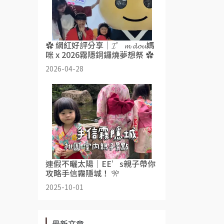
✿ 網紅好評分享｜𝓘’𝓶 𝓭𝓸𝓾媽
咪 x 2026霧隱銅鑼燒夢想祭 ✿
2026-04-28
連假不曬太陽｜EE’s親子帶你
攻略手信霧隱城！ 🎌
2025-10-01
最新文章