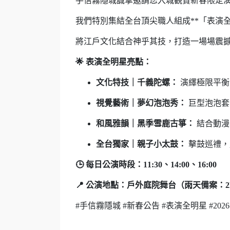
手信霧隱城誠摯邀請您入城觀賞新春限定
我們特別集結全台頂尖職人組成**「表演全
將江戶文化結合神乎其技，打造一場場震
🌟 表演全明星亮點：
文化特技｜千義陀螺：
演繹極限平衡
視覺藝術｜夢幻泡泡秀：
巨型泡泡套
和風雅韻｜黑季雪鹿古箏：
結合動漫
全台獨家｜親子小太鼓：
擊鼓巡禮，
🕒 每日公演時段：11:30、14:00、16:00
📍 公演地點：戶外庭院舞台（雨天備案：2
#手信霧隱城 #新春公告 #表演全明星 #20