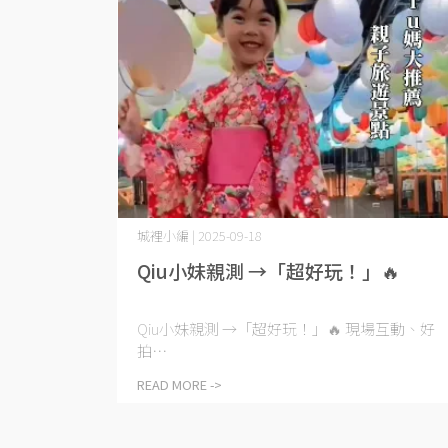
城裡小編 | 2025-09-18
Qiu小妹親測 →「超好玩！」🔥
Qiu小妹親測 →「超好玩！」🔥 現場互動、好
拍⋯
READ MORE ->