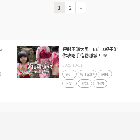
1
2
»

連假不曬太陽｜EE’s親子帶
想
你攻略手信霧隱城！ 🎌
2025-10-01
親子
親子旅遊
網紅
KOL
遊玩
攻略