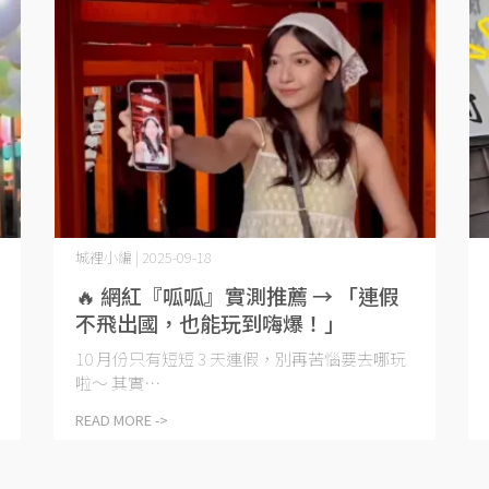
城裡小編 | 2025-09-18
🔥 網紅『呱呱』實測推薦 → 「連假
不飛出國，也能玩到嗨爆！」
10 月份只有短短 3 天連假，別再苦惱要去哪玩
啦～ 其實⋯
READ MORE ->