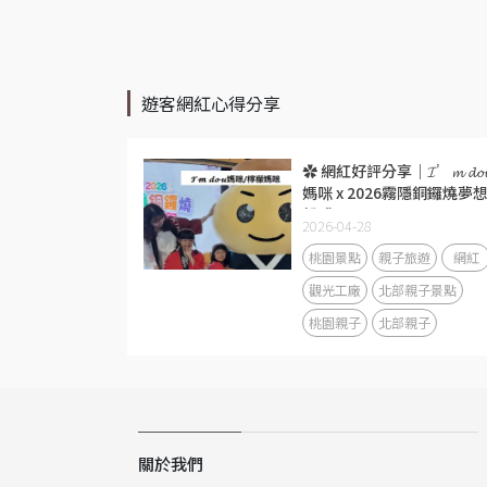
遊客網紅心得分享
✿ 網紅好評分享｜𝓘’𝓶 𝓭𝓸
媽咪 x 2026霧隱銅鑼燒夢
祭 ✿
2026-04-28
桃園景點
親子旅遊
網紅
觀光工廠
北部親子景點
桃園親子
北部親子
關於我們