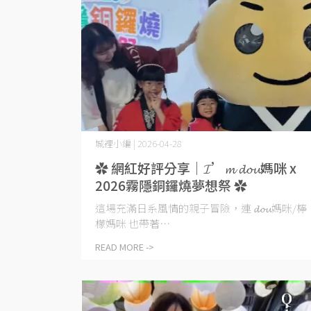
城裡小編 | 2026-04-28
✿ 網紅好評分享｜𝓘’𝓶 𝓭𝓸𝓾媽咪 x
2026霧隱銅鑼燒夢想祭 ✿
這場充滿日系風情的親子冒險，連 𝓭𝓸𝓾媽咪/檸
檬媽咪 也帶著⋯
READ MORE ->