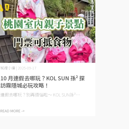
城裡小編 | 2025-09-17
10 月連假去哪玩？KOL SUN 孫² 探
訪霧隱城必玩攻略！
連假去哪玩？別再煩惱啦～ KOL SUN孫²⋯
READ MORE ->