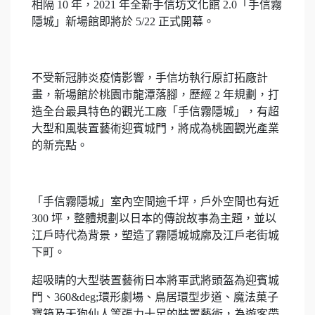
相隔 10 年，2021 年全新手信坊文化館 2.0「手信霧
隱城」新場館即將於 5/22 正式開幕。
不受新冠肺炎疫情影響，手信坊執行原訂拓廠計
畫，新場館於桃園市龍潭落腳，歷經 2 年規劃，打
造全台最具特色的觀光工廠「手信霧隱城」，有超
大型和風裝置藝術迎賓城門，將成為桃園觀光產業
的新亮點。
「手信霧隱城」室內空間逾千坪，戶外空間也有近
300 坪，整體規劃以日本的傳說故事為主題，並以
江戶時代為背景，塑造了霧隱城城廓及江戶老街城
下町。
超吸睛的大型裝置藝術日本將軍武將頭盔為迎賓城
門、360&deg;環形劇場、鳥居環型步道、魔法菓子
寶箱及天狗仙人等張力十足的裝置藝術，為遊客帶