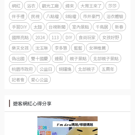
網紅
浴衣
觀光工廠
緯來
大胃王來了
莎莎
伴手禮
民視
八點檔
8點檔
市井豪門
浴衣體驗
手習DIY
太鼓
台視新聞
室內景點
千鳥居
新春
國際亮點
2024
113
DIY
食尚玩家
女孩好野
樂天女孩
沈玉琳
李多慧
藍藍
女神推薦
偽出國
雙十國慶
連假
親子景點
北部親子景點
桃園市政府
公益日
銅鑼燒
北部親子
五周年
記者會
愛心公益
遊客網紅心得分享