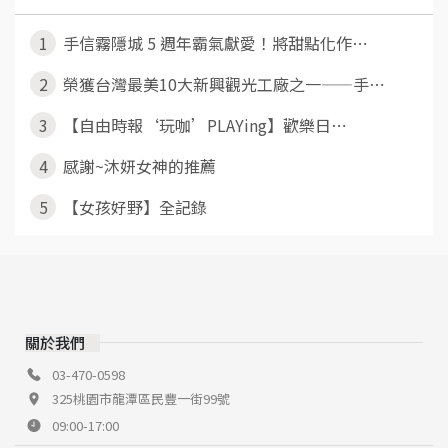
1
手信霧隱城 5 週年霸氣獻愛！將甜點化作⋯
2
榮獲台灣最美10大新興觀光工廠之一——手⋯
3
【自由時報‘玩咖’PLAYing】歡樂日⋯
4
感謝~沐妍女神的推薦
5
【女孩好野】全記錄
關於我們
03-470-0598
325桃園市龍潭區民豐一街99號
09:00-17:00