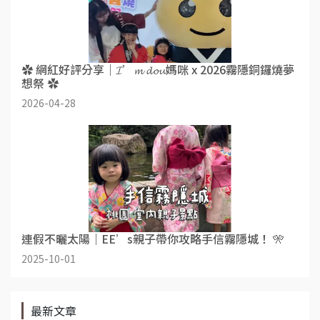
✿ 網紅好評分享｜𝓘’𝓶 𝓭𝓸𝓾媽咪 x 2026霧隱銅鑼燒夢
想祭 ✿
2026-04-28
連假不曬太陽｜EE’s親子帶你攻略手信霧隱城！ 🎌
2025-10-01
最新文章