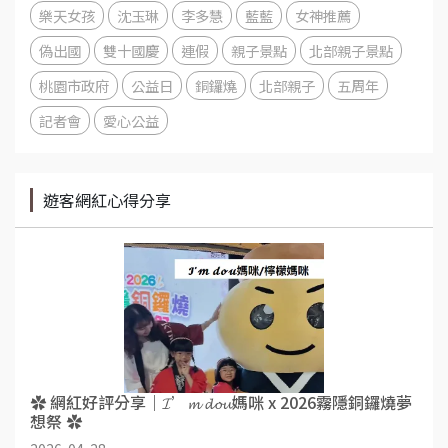
樂天女孩
沈玉琳
李多慧
藍藍
女神推薦
偽出國
雙十國慶
連假
親子景點
北部親子景點
桃園市政府
公益日
銅鑼燒
北部親子
五周年
記者會
愛心公益
遊客網紅心得分享
✿ 網紅好評分享｜𝓘’𝓶 𝓭𝓸𝓾媽咪 x 2026霧隱銅鑼燒夢
想祭 ✿