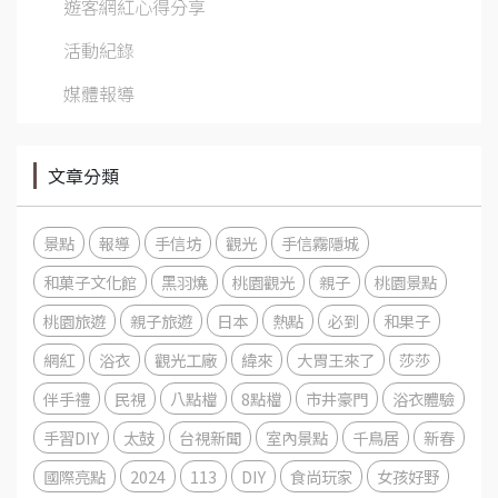
遊客網紅心得分享
活動紀錄
媒體報導
文章分類
景點
報導
手信坊
觀光
手信霧隱城
和菓子文化館
黑羽燒
桃園觀光
親子
桃園景點
桃園旅遊
親子旅遊
日本
熱點
必到
和果子
網紅
浴衣
觀光工廠
緯來
大胃王來了
莎莎
伴手禮
民視
八點檔
8點檔
市井豪門
浴衣體驗
手習DIY
太鼓
台視新聞
室內景點
千鳥居
新春
國際亮點
2024
113
DIY
食尚玩家
女孩好野