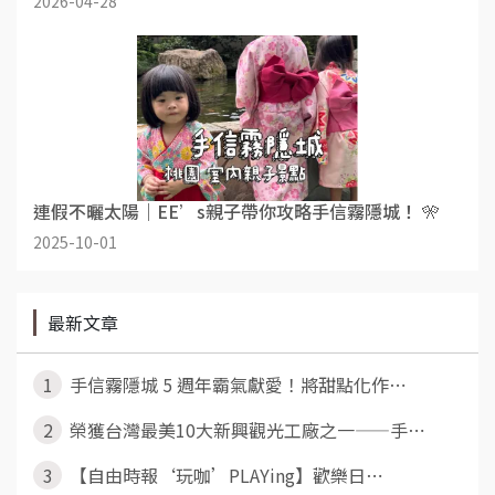
2026-04-28
連假不曬太陽｜EE’s親子帶你攻略手信霧隱城！ 🎌
2025-10-01
最新文章
1
手信霧隱城 5 週年霸氣獻愛！將甜點化作⋯
2
榮獲台灣最美10大新興觀光工廠之一——手⋯
3
【自由時報‘玩咖’PLAYing】歡樂日⋯