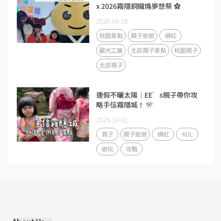
x 2026霧隱銅鑼燒夢想祭 ✿
2026-04-28
桃園景點
親子旅遊
網紅
觀光工廠
北部親子景點
桃園親子
北部親子
連假不曬太陽｜EE’s親子帶你攻
略手信霧隱城！ 🎌
2025-10-01
親子
親子旅遊
網紅
KOL
遊玩
攻略