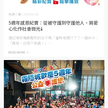
城裡小編 | 2026-04-28
5週年感恩紀實：從被守護到守護他人，將愛
心化作社會微光🕯️
還記得疫情最難熬的日子嗎？當時老闆只下了一個命令：
「再苦，也絕不裁員！」⋯
READ MORE ->