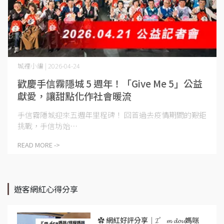
城裡小編 | 2026-04-24
歡慶手信霧隱城 5 週年！「Give Me 5」公益
獻愛，讓甜點化作社會暖流
手信霧隱城迎來五週年里程碑！ 回首過去疫情期間的艱鉅
挑戰，手信坊始⋯
READ MORE ->
遊客網紅心得分享
✿ 網紅好評分享｜𝓘’𝓶 𝓭𝓸𝓾媽咪