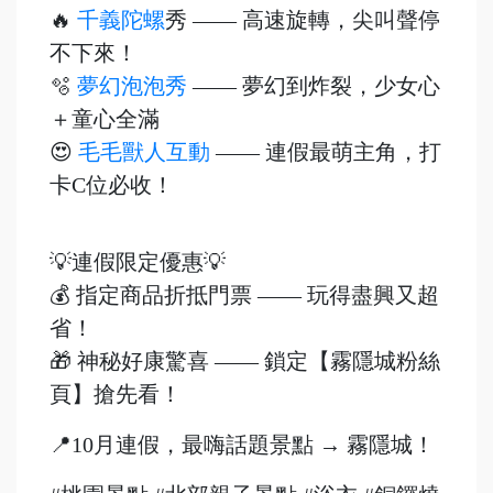
🔥
千義陀螺
秀 —— 高速旋轉，尖叫聲停
不下來！
🫧
夢幻泡泡秀
—— 夢幻到炸裂，少女心
＋童心全滿
😍
毛毛獸人互動
—— 連假最萌主角，打
卡C位必收！
💡連假限定優惠💡
💰 指定商品折抵門票 —— 玩得盡興又超
省！
🎁 神秘好康驚喜 —— 鎖定【霧隱城粉絲
頁】搶先看！
📍10月連假，最嗨話題景點 → 霧隱城！