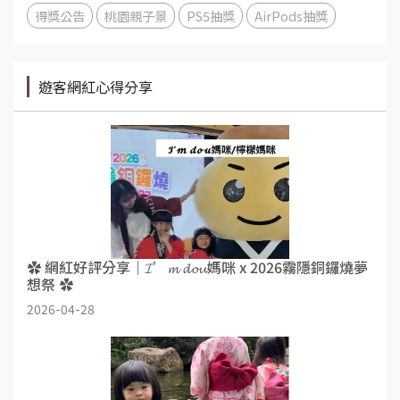
得獎公告
桃園親子景
PS5抽獎
AirPods抽獎
遊客網紅心得分享
✿ 網紅好評分享｜𝓘’𝓶 𝓭𝓸𝓾媽咪 x 2026霧隱銅鑼燒夢
想祭 ✿
2026-04-28