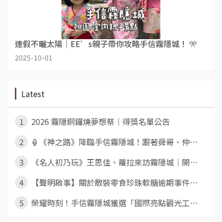
連假不曬太陽｜EE’s親子帶你攻略手信霧隱城！ 🎌
2025-10-01
Latest
1
2026 霧隱銅鑼燒夢想祭｜得獎名單公告
2
🏮《神之路》降臨手信霧隱城！跟著舜哥、仲⋯
3
《名人初乃玩》王思佳、蘿拉來訪霧隱城｜開⋯
4
【聲明啟事】關於散裝零食珍珠軟糖逾期事件⋯
5
榮耀時刻！手信霧隱城獲選「國際亮點觀光工⋯