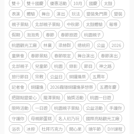
雙十
雙十國慶
優惠活動
10月
國慶
太鼓
表演
體驗
舞台
演出
玩法
變裝免門票
變裝
親子景點
北部親子景點
中秋節
太鼓體驗
報導
假期
泡泡秀
春節
春節旅遊
桃園親子
桃園觀光工廠
林襄
梁赫群
總統府
公益
2026
童樂會
春節景點
春節限定
舞台演出
春節演出
北部親子
兒童節
桃園
錄影
節目
神之路
旅行節目
宗教
公益日
銅鑼燒祭
五周年
記者會
銅鑼燒
2026霧隱銅鑼燒夢想祭
五週年慶
把甜點變愛心
龍潭景點
抽獎活動
桃園一日遊
限時活動
一日遊
桃園親子景點
公益活動
手護你
守護你
母親節蛋糕
名人初乃玩
國際亮點觀光工廠
浴衣
冰粽
杜拜巧克力
開心果
端午節
DIY課程