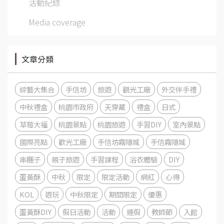
活動紀錄
Media coverage
文章分類
綜藝大集合
手信坊
旅遊
觀光工廠
外交伴手禮
中秋禮盒
桃園市政府
天穿藏
禮盒
日式
草莓大福
桃園景點
桃園旅遊
手習DIY
室內景點
國際亮點
歡光工廠
手信坊霧隱城
手信霧隱城
串糰子
親子旅遊
手習課程
浴衣體驗
DIY
蛋黃酥
中秋
限定
限定活動
網紅
心得
KOL
遊玩
中秋限定
期間限定
優惠
蛋黃酥DIY
假日活動
活動
連假
教師節
入館