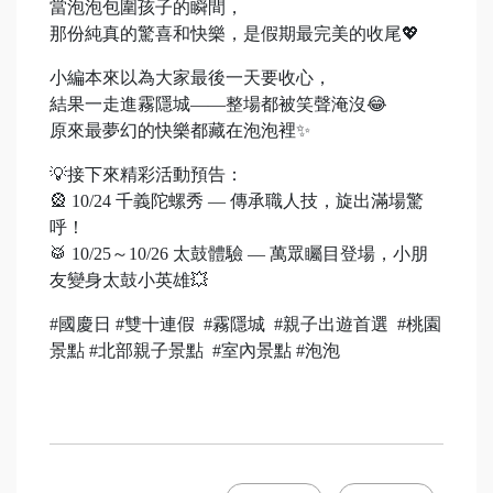
當泡泡包圍孩子的瞬間，
那份純真的驚喜和快樂，是假期最完美的收尾💖
小編本來以為大家最後一天要收心，
結果一走進霧隱城——整場都被笑聲淹沒😂
原來最夢幻的快樂都藏在泡泡裡✨
💡接下來精彩活動預告：
🎡 10/24 千義陀螺秀 — 傳承職人技，旋出滿場驚
呼！
🥁 10/25～10/26 太鼓體驗 — 萬眾矚目登場，小朋
友變身太鼓小英雄💥
#國慶日 #雙十連假 #霧隱城 #親子出遊首選 #桃園
景點 #北部親子景點 #室內景點 #泡泡