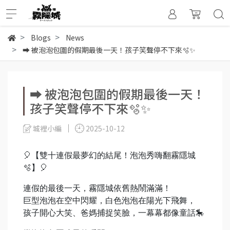
Blogs
News
➡ 被泡泡包圍的假期最後一天！孩子笑聲停不下來🫧✨
➡ 被泡泡包圍的假期最後一天！
孩子笑聲停不下來🫧✨
城裡小編
2025-10-12
🎈【雙十連假最夢幻的結尾！泡泡秀嗨翻霧隱城
🫧】🎈
連假的最後一天，霧隱城依舊熱鬧滿滿！
巨型泡泡在空中閃耀，白色泡泡在陽光下飛舞，
孩子開心大笑、爸媽捕捉笑臉，一幕幕都像童話🎠