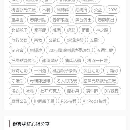
桃園觀光工廠
林襄
梁赫群
總統府
公益
2026
童樂會
春節景點
春節限定
舞台演出
春節演出
北部親子
兒童節
桃園
錄影
節目
神之路
旅行節目
宗教
公益日
銅鑼燒祭
五周年
記者會
銅鑼燒
2026霧隱銅鑼燒夢想祭
五週年慶
把甜點變愛心
龍潭景點
抽獎活動
桃園一日遊
限時活動
一日遊
桃園親子景點
公益活動
手護你
守護你
母親節蛋糕
名人初乃玩
國際亮點觀光工廠
浴衣
冰粽
杜拜巧克力
開心果
端午節
DIY課程
得獎公告
桃園親子景
PS5抽獎
AirPods抽獎
遊客網紅心得分享