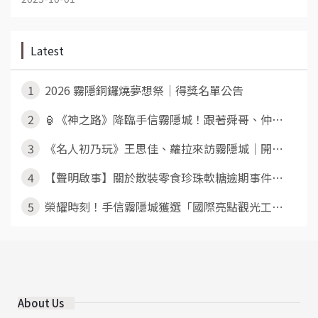
Latest
1
2026 霧隱銅鑼燒夢想祭｜得獎名單公告
2
🏮《神之路》降臨手信霧隱城！跟著舜哥、仲⋯
3
《名人初乃玩》王思佳、蘿拉來訪霧隱城｜開⋯
4
【聲明啟事】關於散裝零食珍珠軟糖逾期事件⋯
5
榮耀時刻！手信霧隱城獲選「國際亮點觀光工⋯
About Us