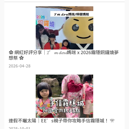
✿ 網紅好評分享｜𝓘’𝓶 𝓭𝓸𝓾媽咪 x 2026霧隱銅鑼燒夢
想祭 ✿
2026-04-28
連假不曬太陽｜EE’s親子帶你攻略手信霧隱城！ 🎌
2025-10-01