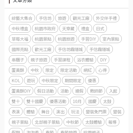
綜藝大集合
手信坊
旅遊
觀光工廠
外交伴手禮
中秋禮盒
桃園市政府
天穿藏
禮盒
日式
草莓大福
桃園景點
桃園旅遊
手習DIY
室內景點
國際亮點
歡光工廠
手信坊霧隱城
手信霧隱城
串糰子
親子旅遊
手習課程
浴衣體驗
DIY
蛋黃酥
中秋
限定
限定活動
網紅
心得
KOL
遊玩
中秋限定
期間限定
優惠
蛋黃酥DIY
假日活動
活動
連假
教師節
入館
雙十
雙十國慶
優惠活動
10月
國慶
太鼓
表演
體驗
舞台
演出
玩法
變裝免門票
變裝
親子景點
北部親子景點
中秋節
太鼓體驗
報導
假期
泡泡秀
春節
春節旅遊
桃園親子