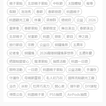
親子景點
北部親子景點
中秋節
太鼓體驗
報導
假期
泡泡秀
春節
春節旅遊
桃園親子
桃園觀光工廠
林襄
梁赫群
總統府
公益
2026
童樂會
春節景點
春節限定
舞台演出
春節演出
北部親子
兒童節
桃園
錄影
節目
神之路
旅行節目
宗教
公益日
銅鑼燒祭
五周年
記者會
銅鑼燒
2026霧隱銅鑼燒夢想祭
五週年慶
把甜點變愛心
龍潭景點
抽獎活動
桃園一日遊
限時活動
一日遊
桃園親子景點
公益活動
手護你
守護你
母親節蛋糕
名人初乃玩
國際亮點觀光工廠
浴衣
冰粽
杜拜巧克力
開心果
端午節
DIY課程
得獎公告
桃園親子景
PS5抽獎
AirPods抽獎