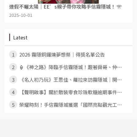
連假不曬太陽｜EE’s親子帶你攻略手信霧隱城！ 🎌
2025-10-01
Latest
1
2026 霧隱銅鑼燒夢想祭｜得獎名單公告
2
🏮《神之路》降臨手信霧隱城！跟著舜哥、仲⋯
3
《名人初乃玩》王思佳、蘿拉來訪霧隱城｜開⋯
4
【聲明啟事】關於散裝零食珍珠軟糖逾期事件⋯
5
榮耀時刻！手信霧隱城獲選「國際亮點觀光工⋯