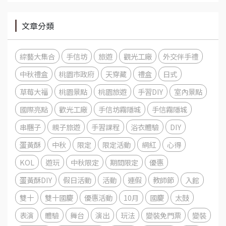
文章分類
綜藝大集合
手信坊
旅遊
觀光工廠
外交伴手禮
中秋禮盒
桃園市政府
天穿藏
禮盒
日式
草莓大福
桃園景點
桃園旅遊
手習DIY
室內景點
國際亮點
歡光工廠
手信坊霧隱城
手信霧隱城
串糰子
親子旅遊
手習課程
浴衣體驗
DIY
蛋黃酥
中秋
限定
限定活動
網紅
心得
KOL
遊玩
中秋限定
期間限定
優惠
蛋黃酥DIY
假日活動
活動
連假
教師節
入館
雙十
雙十國慶
優惠活動
10月
國慶
太鼓
表演
體驗
舞台
演出
玩法
變裝免門票
變裝