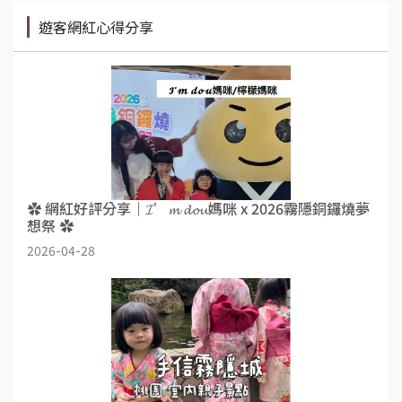
遊客網紅心得分享
✿ 網紅好評分享｜𝓘’𝓶 𝓭𝓸𝓾媽咪 x 2026霧隱銅鑼燒夢
想祭 ✿
2026-04-28