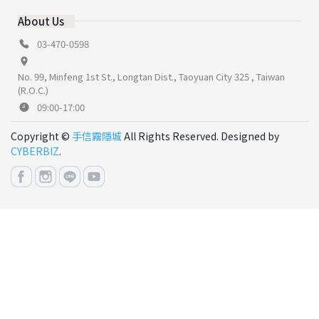
About Us
03-470-0598
No. 99, Minfeng 1st St., Longtan Dist., Taoyuan City 325 , Taiwan
(R.O.C.)
09:00-17:00
Copyright ©
手信霧隱城
All Rights Reserved. Designed by
CYBERBIZ
.