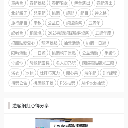
童樂會
春節景點
春節限定
舞台演出
春節演出
北部親子
兒童節
桃園
錄影
節目
神之路
旅行節目
宗教
公益日
銅鑼燒祭
五周年
記者會
銅鑼燒
2026霧隱銅鑼燒夢想祭
五週年慶
把甜點變愛心
龍潭景點
抽獎活動
桃園一日遊
限時活動
一日遊
桃園親子景點
公益活動
手護你
守護你
母親節蛋糕
名人初乃玩
國際亮點觀光工廠
浴衣
冰粽
杜拜巧克力
開心果
端午節
DIY課程
得獎公告
桃園親子景
PS5抽獎
AirPods抽獎
遊客網紅心得分享