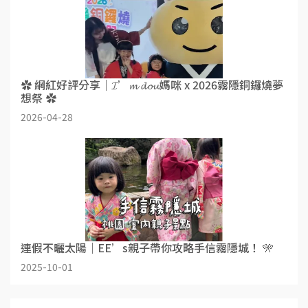
✿ 網紅好評分享｜𝓘’𝓶 𝓭𝓸𝓾媽咪 x 2026霧隱銅鑼燒夢
想祭 ✿
2026-04-28
連假不曬太陽｜EE’s親子帶你攻略手信霧隱城！ 🎌
2025-10-01