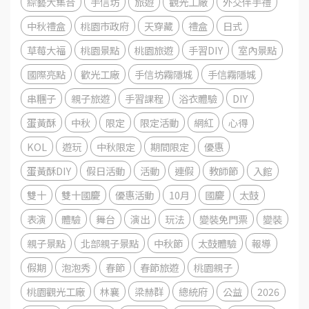
綜藝大集合
手信坊
旅遊
觀光工廠
外交伴手禮
中秋禮盒
桃園市政府
天穿藏
禮盒
日式
草莓大福
桃園景點
桃園旅遊
手習DIY
室內景點
國際亮點
歡光工廠
手信坊霧隱城
手信霧隱城
串糰子
親子旅遊
手習課程
浴衣體驗
DIY
蛋黃酥
中秋
限定
限定活動
網紅
心得
KOL
遊玩
中秋限定
期間限定
優惠
蛋黃酥DIY
假日活動
活動
連假
教師節
入館
雙十
雙十國慶
優惠活動
10月
國慶
太鼓
表演
體驗
舞台
演出
玩法
變裝免門票
變裝
親子景點
北部親子景點
中秋節
太鼓體驗
報導
假期
泡泡秀
春節
春節旅遊
桃園親子
桃園觀光工廠
林襄
梁赫群
總統府
公益
2026