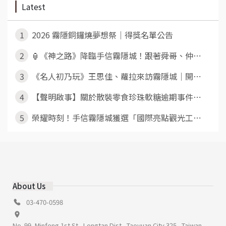
Latest
1
2026 霧隱銅鑼燒夢想祭｜得獎名單公告
2
🏮《神之路》降臨手信霧隱城！跟著舜哥、仲⋯
3
《名人初乃玩》王思佳、蘿拉來訪霧隱城｜開⋯
4
【聲明啟事】關於散裝零食珍珠軟糖逾期事件⋯
5
榮耀時刻！手信霧隱城獲選「國際亮點觀光工⋯
About Us
03-470-0598
No. 99, Minfeng 1st St., Longtan Dist., Taoyuan City 325 , Taiwan