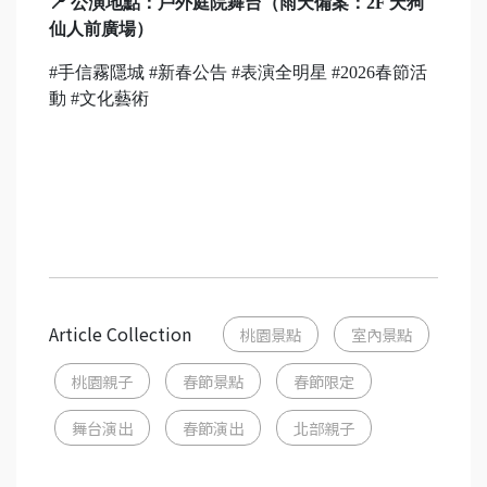
📍 公演地點：戶外庭院舞台（雨天備案：2F 天狗
仙人前廣場）
#手信霧隱城 #新春公告 #表演全明星 #2026春節活
動 #文化藝術
Article Collection
桃園景點
室內景點
桃園親子
春節景點
春節限定
舞台演出
春節演出
北部親子