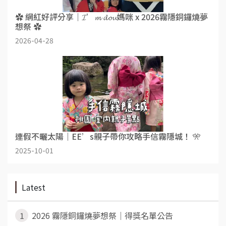
✿ 網紅好評分享｜𝓘’𝓶 𝓭𝓸𝓾媽咪 x 2026霧隱銅鑼燒夢
想祭 ✿
2026-04-28
連假不曬太陽｜EE’s親子帶你攻略手信霧隱城！ 🎌
2025-10-01
Latest
1
2026 霧隱銅鑼燒夢想祭｜得獎名單公告