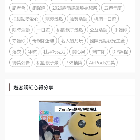
記者會
銅鑼燒
2026霧隱銅鑼燒夢想祭
五週年慶
把甜點變愛心
龍潭景點
抽獎活動
桃園一日遊
限時活動
一日遊
桃園親子景點
公益活動
手護你
守護你
母親節蛋糕
名人初乃玩
國際亮點觀光工廠
浴衣
冰粽
杜拜巧克力
開心果
端午節
DIY課程
得獎公告
桃園親子景
PS5抽獎
AirPods抽獎
遊客網紅心得分享