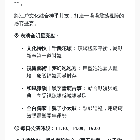
**，
將江戶文化結合神乎其技，打造一場場震撼視聽的
感官盛宴。
🌟 表演全明星亮點：
文化特技｜千義陀螺：
演繹極限平衡，轉動
新春第一道財氣。
視覺藝術｜夢幻泡泡秀：
巨型泡泡套人體
驗，象徵福氣圓滿封存。
和風雅韻｜黑季雪鹿古箏：
結合動漫與經
典，享受視聽雙感城雙滿足。
全台獨家｜親子小太鼓：
擊鼓巡禮，用磅礡
鼓聲震響開年運勢。
🕒 每日公演時段：11:30、14:00、16:00