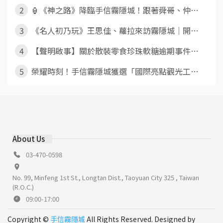
2
🏮《神之路》降臨手信霧隱城！跟著舜哥、仲⋯
3
《名人初乃玩》王思佳、蘿拉來訪霧隱城｜開⋯
4
【聲明啟事】關於散裝零食珍珠軟糖逾期事件⋯
5
榮耀時刻！手信霧隱城獲選「國際亮點觀光工⋯
About Us
03-470-0598
No. 99, Minfeng 1st St., Longtan Dist., Taoyuan City 325 , Taiwan
(R.O.C.)
09:00-17:00
Copyright ©
手信霧隱城
All Rights Reserved. Designed by