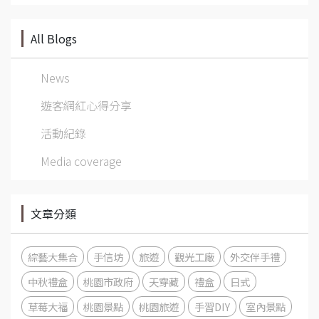
All Blogs
News
遊客網紅心得分享
活動紀錄
Media coverage
文章分類
綜藝大集合
手信坊
旅遊
觀光工廠
外交伴手禮
中秋禮盒
桃園市政府
天穿藏
禮盒
日式
草莓大福
桃園景點
桃園旅遊
手習DIY
室內景點