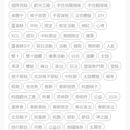
國際亮點
歡光工廠
手信坊霧隱城
手信霧隱城
串糰子
親子旅遊
手習課程
浴衣體驗
DIY
蛋黃酥
中秋
限定
限定活動
網紅
心得
KOL
遊玩
中秋限定
期間限定
優惠
蛋黃酥DIY
假日活動
活動
連假
教師節
入館
雙十
雙十國慶
優惠活動
10月
國慶
太鼓
表演
體驗
舞台
演出
玩法
變裝免門票
變裝
親子景點
北部親子景點
中秋節
太鼓體驗
報導
假期
泡泡秀
春節
春節旅遊
桃園親子
桃園觀光工廠
林襄
梁赫群
總統府
公益
2026
童樂會
春節景點
春節限定
舞台演出
春節演出
北部親子
兒童節
桃園
錄影
節目
神之路
旅行節目
宗教
公益日
銅鑼燒祭
五周年