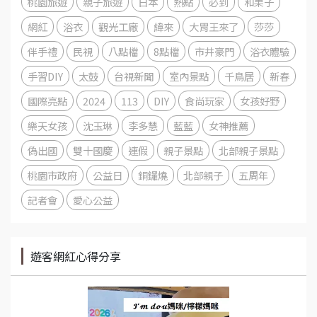
桃園旅遊
親子旅遊
日本
熱點
必到
和果子
網紅
浴衣
觀光工廠
緯來
大胃王來了
莎莎
伴手禮
民視
八點檔
8點檔
市井豪門
浴衣體驗
手習DIY
太鼓
台視新聞
室內景點
千鳥居
新春
國際亮點
2024
113
DIY
食尚玩家
女孩好野
樂天女孩
沈玉琳
李多慧
藍藍
女神推薦
偽出國
雙十國慶
連假
親子景點
北部親子景點
桃園市政府
公益日
銅鑼燒
北部親子
五周年
記者會
愛心公益
遊客網紅心得分享