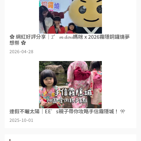
✿ 網紅好評分享｜𝓘’𝓶 𝓭𝓸𝓾媽咪 x 2026霧隱銅鑼燒夢
想祭 ✿
2026-04-28
連假不曬太陽｜EE’s親子帶你攻略手信霧隱城！ 🎌
2025-10-01