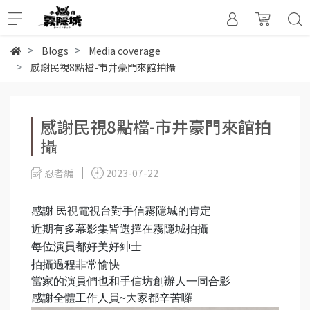
Blogs
Media coverage
感謝民視8點檔-市井豪門來館拍攝
感謝民視8點檔-市井豪門來館拍
攝
忍者編
2023-07-22
感謝 民視電視台對手信霧隱城的肯定
近期有多幕影集皆選擇在
霧隱城拍攝
每位演員都好美好紳士
拍攝過程非常愉快
當家的演員們也和手信坊創辦人一同合影
感謝全體工作人員~大家都辛苦囉