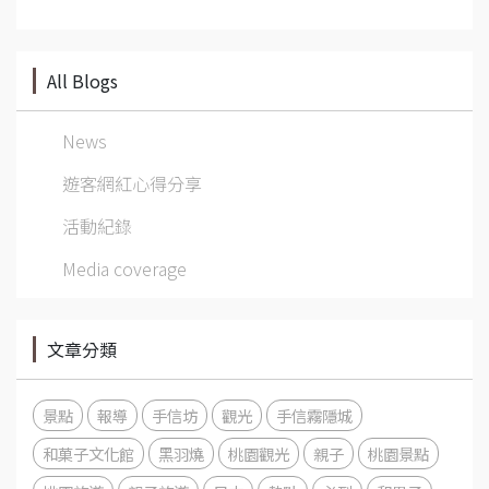
All Blogs
News
遊客網紅心得分享
活動紀錄
Media coverage
文章分類
景點
報導
手信坊
觀光
手信霧隱城
和菓子文化館
黑羽燒
桃園觀光
親子
桃園景點