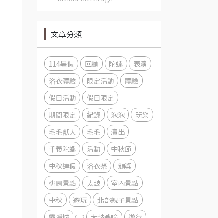
文章分類
114暑假
回顧
陀螺
表演
浴衣體驗
限定活動
體驗
假日活動
假日限定
期間限定
紀錄
泡泡
玩樂
毛毛獸人
毛毛
演出
千義陀螺
活動
中秋節
中秋連假
浴衣祭
頒獎
桃園景點
太鼓
室內景點
中秋
遊玩
北部親子景點
霧隱城
太鼓體驗
遊行