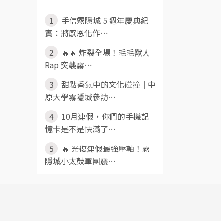
1
手信霧隱城 5 週年慶典紀
實：將感恩化作⋯
2
🔥🔥 炸裂全場！毛毛獸人
Rap 突襲霧⋯
3
甜點香氣中的文化碰撞｜中
原大學霧隱城參訪⋯
4
10月連假，你們的手機記
憶卡是不是快滿了⋯
5
🔥 光復連假最強壓軸！霧
隱城小太鼓軍團震⋯