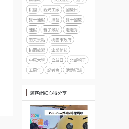
桃園
觀光工廠
國慶日
雙十連假
技藝
雙十國慶
連假
親子景點
泡泡秀
雨天景點
桃園市政府
桃園旅遊
企業參訪
中原大學
公益日
北部親子
五周年
記者會
活動紀錄
遊客網紅心得分享