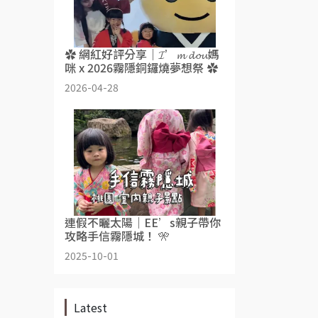
✿ 網紅好評分享｜𝓘’𝓶 𝓭𝓸𝓾媽
咪 x 2026霧隱銅鑼燒夢想祭 ✿
2026-04-28
連假不曬太陽｜EE’s親子帶你
攻略手信霧隱城！ 🎌
2025-10-01
Latest