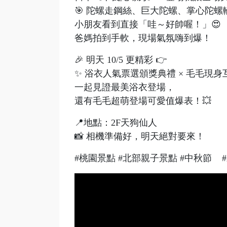
🎯 陀螺走鋼絲、巨大陀螺、掌心陀螺
小朋友看到直接「哇～好帥喔！」😍
爸媽拍到手軟，現場氣氛嗨到爆！
🎉 明天 10/5 更精彩 👉
✨ 浴衣人氣票選頒獎典禮 × 毛毛現身
一起見證最美浴衣登場，
還有毛毛超萌登場可愛值爆表！💥
📍地點：2F天狗仙人
📸 相機準備好，明天絕對要來！
#桃園景點 #北部親子景點 #中秋節 #