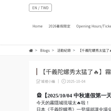
EN
/
TWD
Home
2026暑假限定
Opening Hours/Tick
Blogs
活動紀錄
【千義陀螺秀太猛了
【千義陀螺秀太猛了🔥】
城裡小編
2025-10-04
🎡【2025/10/04 中秋連假第
今天的霧隱城現場太🔥啦！
日本《千義陀螺秀》一登場就讓全場