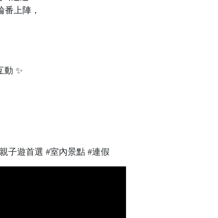
輪番上陣，
互動 ✨
親子遊首選 #室內景點 #連假