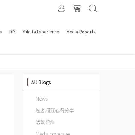
s
DIY
Yukata Experience
Media Reports
All Blogs
News
遊客網紅心得分享
活動紀錄
Media coverage